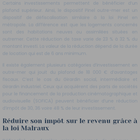
Certains investissements permettent de bénéficier d’un
plafond supérieur. Ainsi, le dispositif Pinel outre-mer est un
dispositif de défiscalisation similaire à la loi Pinel en
métropole. La différence est que les logements concernés
sont des habitations neuves ou assimilées situées en
outremer. Cette réduction de taxe varie de 23 % à 32 % du
montant investi. La valeur de la réduction dépend de la durée
de location qui est de 6 ans minimum.
Il existe également plusieurs catégories d’investissement en
outre-mer qui jouit du plafond de 18 000 € d’avantages
fiscaux. C’est le cas du Girardin social, intermédiaire et
Girardin industriel. Ceux qui acquièrent des parts de sociétés
pour le financement de la production cinématographique et
audiovisuelle (SOFICA) peuvent bénéficier d’une réduction
d’impôt de 30, 36 voire 48 % de leur investissement.
Réduire son impôt sur le revenu grâce à
la loi Malraux