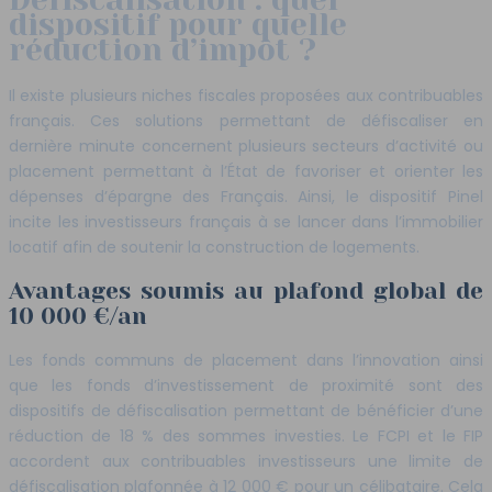
dispositif pour quelle
réduction d’impôt ?
Il existe plusieurs niches fiscales proposées aux contribuables
français. Ces solutions permettant de défiscaliser en
dernière minute concernent plusieurs secteurs d’activité ou
placement permettant à l’État de favoriser et orienter les
dépenses d’épargne des Français. Ainsi, le dispositif Pinel
incite les investisseurs français à se lancer dans l’immobilier
locatif afin de soutenir la construction de logements.
Avantages soumis au plafond global de
10 000 €/an
Les fonds communs de placement dans l’innovation ainsi
que les fonds d’investissement de proximité sont des
dispositifs de défiscalisation permettant de bénéficier d’une
réduction de 18 % des sommes investies. Le FCPI et le FIP
accordent aux contribuables investisseurs une limite de
défiscalisation plafonnée à 12 000 € pour un célibataire. Cela