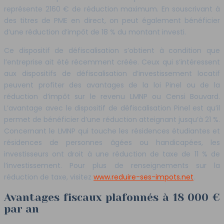
représente 2160 € de réduction maximum. En souscrivant à
des titres de PME en direct, on peut également bénéficier
d’une réduction d’impôt de 18 % du montant investi.
Ce dispositif de défiscalisation s’obtient à condition que
l’entreprise ait été récemment créée. Ceux qui s’intéressent
aux dispositifs de défiscalisation d’investissement locatif
peuvent profiter des avantages de la loi Pinel ou de la
réduction d’impôt sur le revenu LMNP ou Censi Bouvard.
L’avantage avec le dispositif de défiscalisation Pinel est qu’il
permet de bénéficier d’une réduction atteignant jusqu’à 21 %.
Concernant le LMNP qui touche les résidences étudiantes et
résidences de personnes âgées ou handicapées, les
investisseurs ont droit à une réduction de taxe de 11 % de
l’investissement. Pour plus de renseignements sur la
réduction de taxe, visitez
www.reduire-ses-impots.net
.
Avantages fiscaux plafonnés à 18 000 €
par an