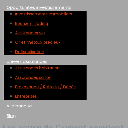
Opportunités investissements
Investissements immobiliers
Bourse / Trading
Assurances vie
Or et métaux précieux
Défiscalisation
Univers assurances
Assurances habitation
Assurances santé
Prévoyance / Retraite / Décès
Entreprises
À la banque
Blog
Les cours de l’argent reculent