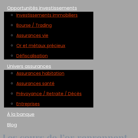
Opportunités investissements
Investissements immobiliers
Bourse / Trading
Assurances vie
Or et métaux précieux
Défiscalisation
Univers assurances
Assurances habitation
Assurances santé
Prévoyance / Retraite / Décès
Entreprises
À la banque
Blog
Les cours de l’or reprennent